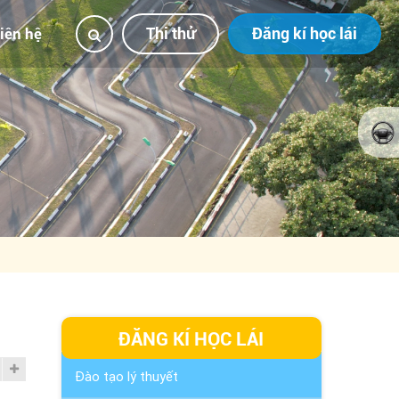
Thi thử
Đăng kí học lái
iên hệ
ĐĂNG KÍ HỌC LÁI
Đào tạo lý thuyết