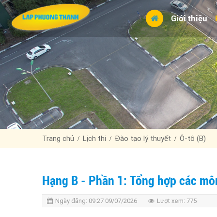
Giới thiệu
Trang chủ
Lịch thi
Đào tạo lý thuyết
Ô-tô (B)
Hạng B - Phần 1: Tổng hợp các môn
Ngày đăng:
09:27 09/07/2026
Lượt xem:
775