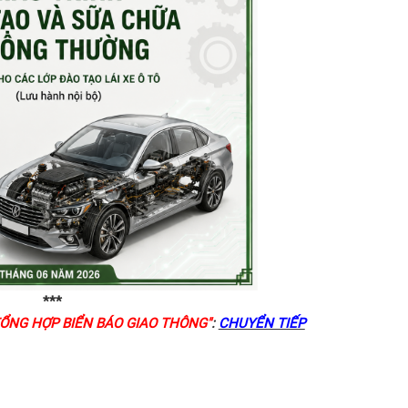
***
TỔNG HỢP BIỂN BÁO GIAO THÔNG"
:
CHUYỂN TIẾP