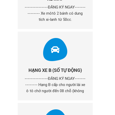
---------------ĐĂNG KÝ NGAY-------
-------- Xe môtô 2 bánh có dung
tích xi-lanh từ 50cc.
HẠNG XE B (SỐ TỰ ĐỘNG)
---------------ĐĂNG KÝ NGAY-------
-------- Hạng B cấp cho người lái xe
ô tô chở người đến 08 chỗ (không
kể chỗ của người lái xe); xe ô tô tải
và ô tô chuyên dùng có khối lượng
toàn bộ theo thiết kế đến 3.500 kg;