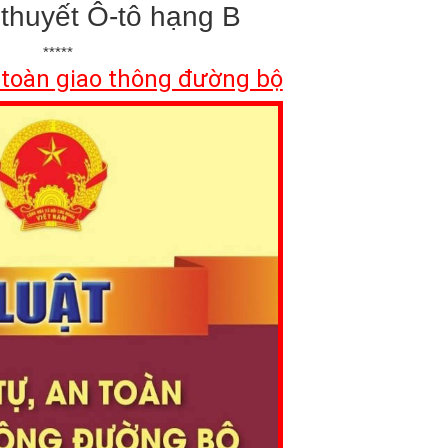
ý thuyết Ô-tô hạng B
*****
n toàn giao thông đường bộ