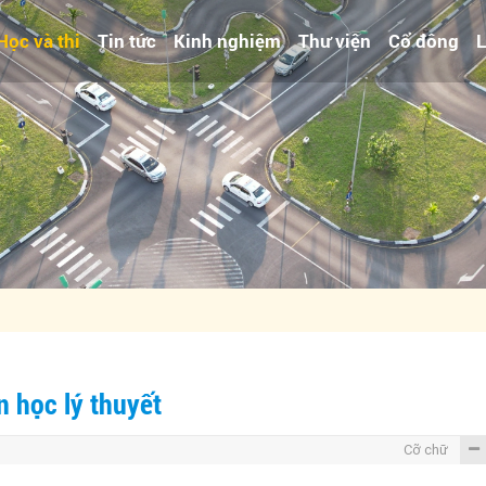
Học và thi
Tin tức
Kinh nghiệm
Thư viện
Cổ đông
L
 học lý thuyết
Cỡ chữ