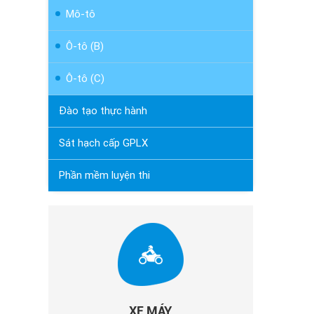
Mô-tô
Ô-tô (B)
Ô-tô (C)
Đào tạo thực hành
Sát hạch cấp GPLX
Phần mềm luyện thi
XE MÁY