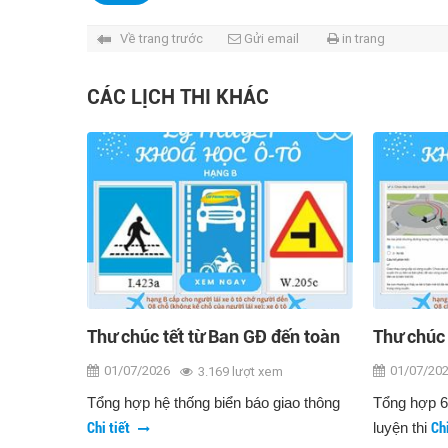
Về trang trước
Gửi email
in trang
CÁC LỊCH THI KHÁC
Thư chúc tết từ Ban GĐ đến toàn
Thư chúc 
thể CBNV và giáo viên
thể CBNV 
01/07/2026
01/07/20
3.169 lượt xem
Tổng hợp hệ thống biển báo giao thông
Tổng hợp 6
Chi tiết
Ch
luyện thi