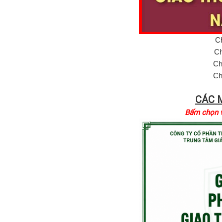
C
Ch
Ch
Ch
CÁC 
Bấm chọn và