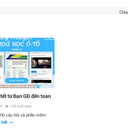
Chia
tết từ Ban GĐ đến toàn
và giáo viên
26
743 lượt xem
00 câu hỏi và phần mềm
i tiết