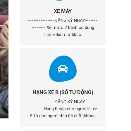
XE MÁY
---------------ĐĂNG KÝ NGAY-------
-------- Xe môtô 2 bánh có dung
tích xi-lanh từ 50cc.
HẠNG XE B (SỐ TỰ ĐỘNG)
---------------ĐĂNG KÝ NGAY-------
-------- Hạng B cấp cho người lái xe
ô tô chở người đến 08 chỗ (không
kể chỗ của người lái xe); xe ô tô tải
và ô tô chuyên dùng có khối lượng