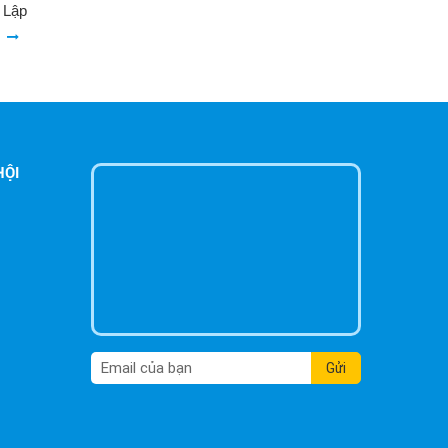
2008
Hiện nay chủ đề về biển số định danh đang là một vấn đề
Chi tiế
được đông đảo người dùng quan tâm bởi nó liên...
HỘI
Gửi