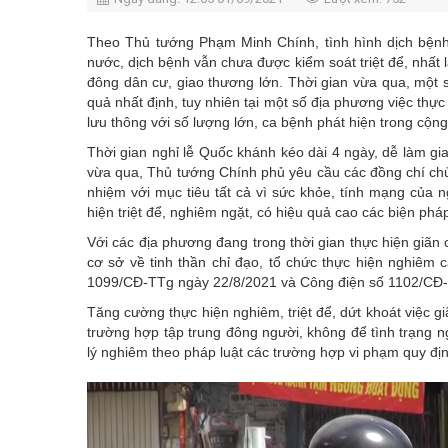
Theo Thủ tướng Phạm Minh Chính, tình hình dịch bệnh t
nước, dịch bệnh vẫn chưa được kiểm soát triệt để, nhất 
đông dân cư, giao thương lớn. Thời gian vừa qua, một s
quả nhất định, tuy nhiên tại một số địa phương việc thực
lưu thông với số lượng lớn, ca bệnh phát hiện trong cộng
Thời gian nghỉ lễ Quốc khánh kéo dài 4 ngày, dễ làm gia
vừa qua, Thủ tướng Chính phủ yêu cầu các đồng chí chủ 
nhiệm với mục tiêu tất cả vì sức khỏe, tính mạng của n
hiện triệt để, nghiêm ngặt, có hiệu quả cao các biện phá
Với các địa phương đang trong thời gian thực hiện giãn c
cơ sở về tinh thần chỉ đạo, tổ chức thực hiện nghiêm 
1099/CĐ-TTg ngày 22/8/2021 và Công điện số 1102/CĐ-
Tăng cường thực hiện nghiêm, triệt để, dứt khoát việc gi
trường hợp tập trung đông người, không để tình trạng n
lý nghiêm theo pháp luật các trường hợp vi phạm quy đị