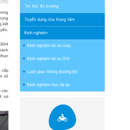
Tin tức thị trường
Trong
trung
Tuyển dụng của trung tâm
g kết
uyển,
Kinh nghiệm
 30/4
Kinh nghiệm lái xe máy
trách
 thực
Kinh nghiệm lái xe Ôtô
i cấp
Luật giao thông đường bộ
ện số
Kinh nghiệm học lái xe
a các
9; xử