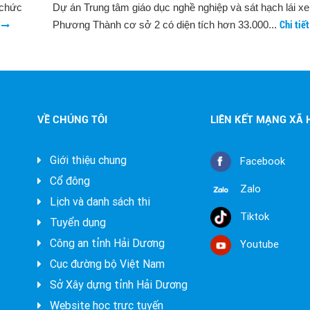
i xe Lập
Theo quy định của Điều 60 Luật Giao thông đường bộ 
 tiết
Chi tiết
quy định về độ tuổi của người lái xe như sau:
VỀ CHÚNG TÔI
LIÊN KẾT MẠNG XÃ 
Giới thiệu chung
Facebook
Cổ đông
Zalo
Lịch và danh sách thi
Tiktok
Tuyển dụng
Công an tỉnh Hải Dương
Youtube
Cục đường bộ Việt Nam
Sở Xây dựng tỉnh Hải Dương
Website học trực tuyến