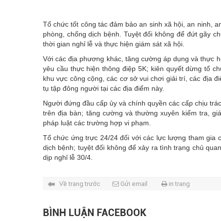
Tổ chức tốt công tác đảm bảo an sinh xã hội, an ninh, an
phòng, chống dịch bệnh. Tuyệt đối không để đứt gãy chu
thời gian nghỉ lễ và thực hiện giám sát xã hội.
Với các địa phương khác, tăng cường áp dụng và thực hi
yêu cầu thực hiện thông điệp 5K; kiên quyết dừng tổ chứ
khu vực công cộng, các cơ sở vui chơi giải trí, các địa 
tụ tập đông người tại các địa điểm này.
Người đứng đầu cấp ủy và chính quyền các cấp chịu trác
trên địa bàn; tăng cường và thường xuyên kiểm tra, gi
pháp luật các trường hợp vi phạm.
Tổ chức ứng trực 24/24 đối với các lực lượng tham gia ch
dịch bệnh; tuyệt đối không để xảy ra tình trạng chủ qua
dịp nghỉ lễ 30/4.
Về trang trước
Gửi email
in trang
BÌNH LUẬN FACEBOOK