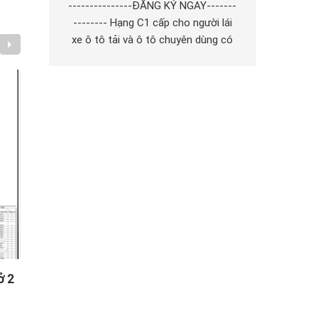
---------------ĐĂNG KÝ NGAY-------
-------- Hạng C1 cấp cho người lái
xe ô tô tải và ô tô chuyên dùng có
khối lượng toàn bộ theo thiết kế
trên 3.500 kg đến 7.500 kg; các loại
xe ô tô tải quy định cho giấy phép lái
xe hạng C1 kéo rơ moóc có khối
lượng toàn bộ theo thiết kế đến 750
kg; các loại xe quy định cho giấy
phép lái xe hạng B.
m
Thế nào là biển số định danh, khác gì so với bi
số cũ?
26/07/2023
1.805 lượt xem