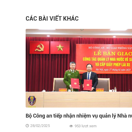
CÁC BÀI VIẾT KHÁC
à nước
Trung tâm Lập Phương Thành sẽ xây dựng cơ
ng vận
tại TP Hải Dương
29/10/2024
1.336 lượt xem