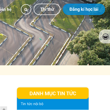
Thi thử
Đăng kí học lái
iên hệ
DANH MỤC TIN TỨC
Tin tức nội bộ