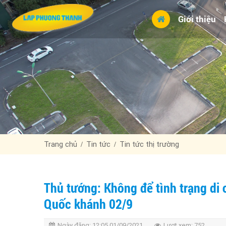
Giới thiệu
Trang chủ
Tin tức
Tin tức thị trường
Thủ tướng: Không để tình trạng di 
Quốc khánh 02/9
Ngày đăng:
12:05 01/09/2021
Lượt xem:
752