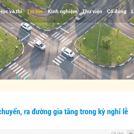
Học và thi
Tin tức
Kinh nghiệm
Thư viện
Cổ đông
L
chuyển, ra đường gia tăng trong kỳ nghỉ lễ
Cỡ chữ