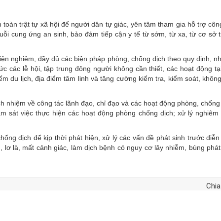
 toàn trật tự xã hội để người dân tự giác, yên tâm tham gia hỗ trợ côn
ỗi cung ứng an sinh, bảo đảm tiếp cận y tế từ sớm, từ xa, từ cơ sở 
ện nghiêm, đầy đủ các biện pháp phòng, chống dịch theo quy định, nh
c các lễ hội, tập trung đông người không cần thiết, các hoạt động tạ
điểm du lịch, địa điểm tâm linh và tăng cường kiểm tra, kiểm soát, khôn
h nhiệm về công tác lãnh đạo, chỉ đạo và các hoạt động phòng, chống
ám sát việc thực hiện các hoạt động phòng chống dịch; xử lý nghiêm
ống dịch để kịp thời phát hiện, xử lý các vấn đề phát sinh trước diễn
n, lơ là, mất cảnh giác, làm dịch bệnh có nguy cơ lây nhiễm, bùng phá
Chia