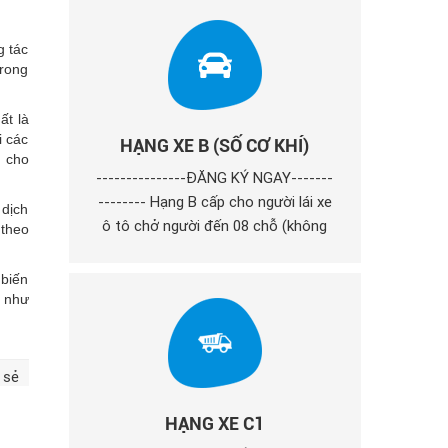
toàn bộ theo thiết kế đến 3.500 kg;
các loại xe ô tô quy định cho giấy
g tác
phép lái xe hạng B kéo rơ moóc có
trong
khối lượng toàn bộ theo thiết kế đến
750 kg;
ất là
i các
HẠNG XE B (SỐ CƠ KHÍ)
g cho
---------------ĐĂNG KÝ NGAY-------
-------- Hạng B cấp cho người lái xe
 dịch
ô tô chở người đến 08 chỗ (không
 theo
kể chỗ của người lái xe); xe ô tô tải
và ô tô chuyên dùng có khối lượng
 biến
toàn bộ theo thiết kế đến 3.500 kg;
t như
các loại xe ô tô quy định cho giấy
phép lái xe hạng B kéo rơ moóc có
khối lượng toàn bộ theo thiết kế đến
 sẻ
750 kg;
HẠNG XE C1