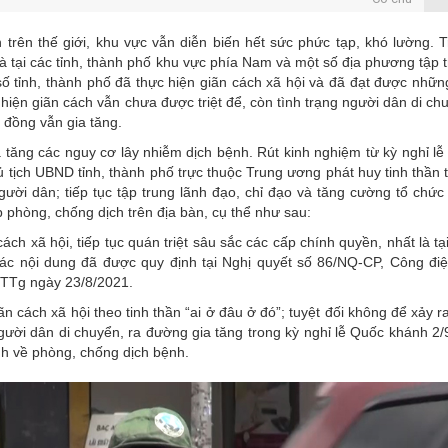
rên thế giới, khu vực vẫn diễn biến hết sức phức tạp, khó lường. 
là tại các tỉnh, thành phố khu vực phía Nam và một số địa phương tập 
ố tỉnh, thành phố đã thực hiện giãn cách xã hội và đã đạt được nhữn
 hiện giãn cách vẫn chưa được triệt để, còn tình trạng người dân di ch
 đồng vẫn gia tăng.
 tăng các nguy cơ lây nhiễm dịch bệnh. Rút kinh nghiệm từ kỳ nghỉ lễ
tịch UBND tỉnh, thành phố trực thuộc Trung ương phát huy tinh thần 
gười dân; tiếp tục tập trung lãnh đạo, chỉ đạo và tăng cường tổ chức
p phòng, chống dịch trên địa bàn, cụ thể như sau:
ách xã hội, tiếp tục quán triệt sâu sắc các cấp chính quyền, nhất là tạ
các nội dung đã được quy định tại Nghị quyết số 86/NQ-CP, Công đi
TTg ngày 23/8/2021.
ãn cách xã hội theo tinh thần “ai ở đâu ở đó”; tuyệt đối không để xảy r
gười dân di chuyển, ra đường gia tăng trong kỳ nghỉ lễ Quốc khánh 2/
nh về phòng, chống dịch bệnh.