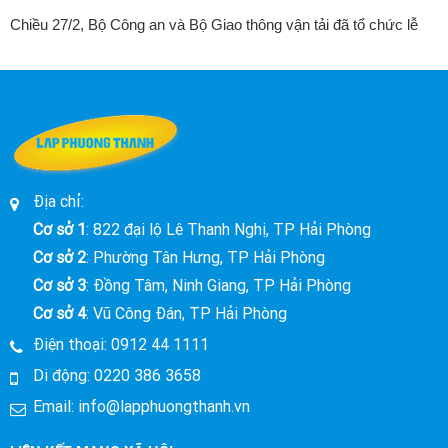
tổ chức lễ
Dự án Trung tâm giáo dục nghề nghiệp và sát hạch
Chi tiết
...
Phương Thành cơ sở 2 có diện tích hơn 33.000 m
Địa chỉ:
Cơ sở 1
: 822 đại lộ Lê Thanh Nghị, TP Hải Phòng
Cơ sở 2
: Phường Tân Hưng, TP Hải Phòng
Cơ sở 3
: Đồng Tâm, Ninh Giang, TP Hải Phòng
Cơ sở 4
: Vũ Công Đán, TP Hải Phòng
Điện thoại:
0912 44 1111
Di động:
0220 386 3658
Email:
info@lapphuongthanh.vn