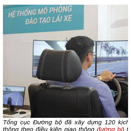
Tổng cục Đường bộ đã xây dựng 120 kịch 
thông theo điều kiện giao thông
đường bộ
th