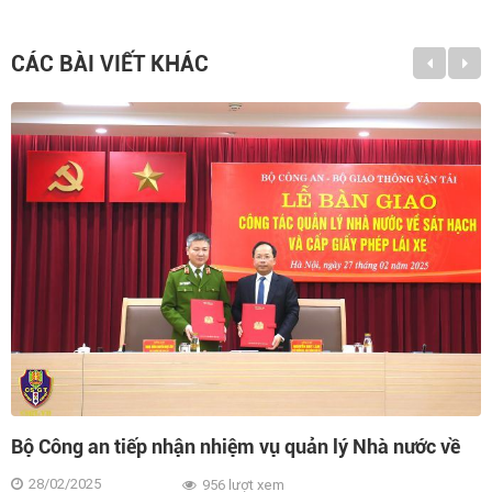
CÁC BÀI VIẾT KHÁC
 nước về
Trung tâm Lập Phương Thành sẽ xây dựng 
ận tải.
TP Hải Dương
29/10/2024
1.340 lượt xem