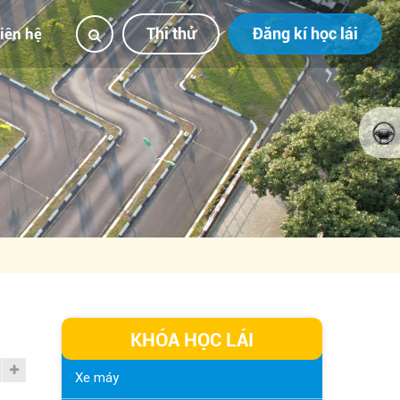
Thi thử
Đăng kí học lái
iên hệ
KHÓA HỌC LÁI
Xe máy