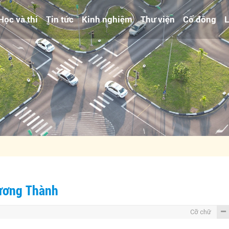
Học và thi
Tin tức
Kinh nghiệm
Thư viện
Cổ đông
L
hương Thành
Cỡ chữ