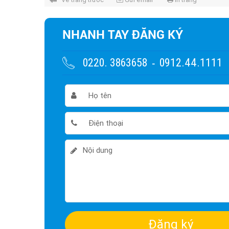
NHANH TAY ĐĂNG KÝ
0220. 3863658
0912.44.1111
-
Đăng ký