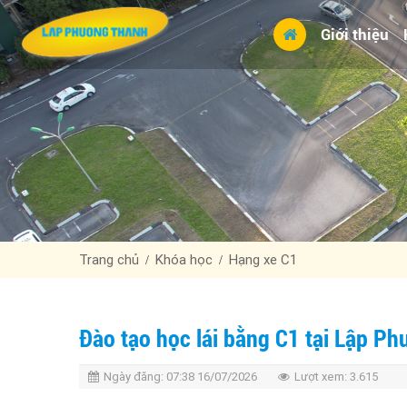
Giới thiệu
Trang chủ
Khóa học
Hạng xe C1
Đào tạo học lái bằng C1 tại Lập P
Ngày đăng:
07:38 16/07/2026
Lượt xem:
3.615