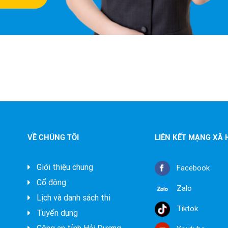
VỀ CHÚNG TÔI
LIÊN KẾT MẠNG XÃ 
Giới thiệu chung
Facebook
Cổ đông
Zalo
Lịch và danh sách thi
Tiktok
Tuyển dụng