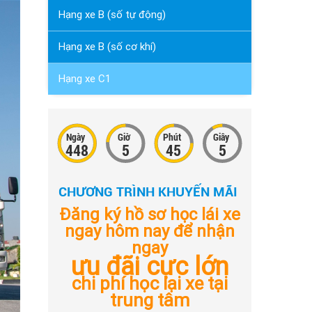
Hạng xe B (số tự động)
Hạng xe B (số cơ khí)
Hạng xe C1
Ngày
Giờ
Phút
Giây
448
5
45
6
CHƯƠNG TRÌNH KHUYẾN MÃI
Đăng ký hồ sơ học lái xe
ngay hôm nay để nhận
ngay
ưu đãi cực lớn
chi phí học lại xe tại
trung tâm