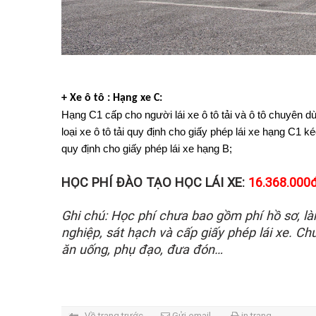
+ Xe ô tô : Hạng xe C:
Hạng C1 cấp cho người lái xe ô tô tải và ô tô chuyên dù
loại xe ô tô tải quy định cho giấy phép lái xe hạng C1 k
quy định cho giấy phép lái xe hạng B;
HỌC PHÍ ĐÀO TẠO HỌC LÁI XE:
16.368.000
Ghi chú: Học phí chưa bao gồm phí hồ sơ, làm
nghiệp, sát hạch và cấp giấy phép lái xe. C
ăn uống, phụ đạo, đưa đón…
Về trang trước
Gửi email
in trang