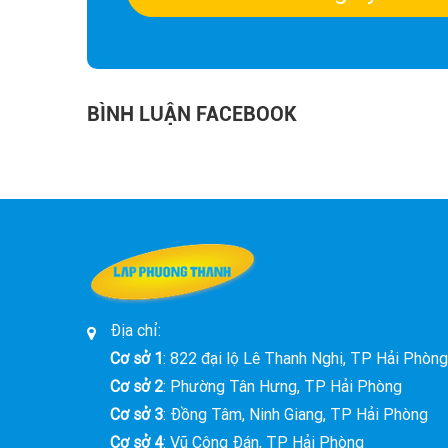
BÌNH LUẬN FACEBOOK
Địa chỉ:
Cơ sở 1
: 822 đại lộ Lê Thanh Nghị, TP Hải Phòng
Cơ sở 2
: Phường Tân Hưng, TP Hải Phòng
Cơ sở 3
: Đồng Tâm, Ninh Giang, TP Hải Phòng
Cơ sở 4
: Vũ Công Đán, TP Hải Phòng