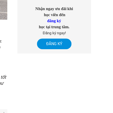
Nhận ngay ưu đãi khi
học viên đến
đăng ký
học tại trung tâm.
Đăng ký ngay!
ác
ĐĂNG KÝ
e
tốt
hư